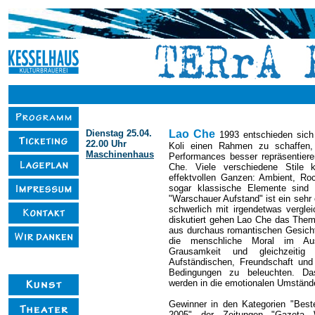
Dienstag 25.04.
Lao Che
1993 entschieden sich
22.00
Uhr
Koli einen Rahmen zu schaffen, 
Maschinenhaus
Performances besser repräsentiere
Che. Viele verschiedene Stile 
effektvollen Ganzen: Ambient, Ro
sogar klassische Elemente sind 
"Warschauer Aufstand" ist ein sehr
schwerlich mit irgendetwas verglei
diskutiert gehen Lao Che das The
aus durchaus romantischen Gesicht
die menschliche Moral im Aus
Grausamkeit und gleichzeitig
Aufständischen, Freundschaft und
Bedingungen zu beleuchten. Das
werden in die emotionalen Umstände
Gewinner in den Kategorien "Bes
2005" der Zeitungen "Gazeta W