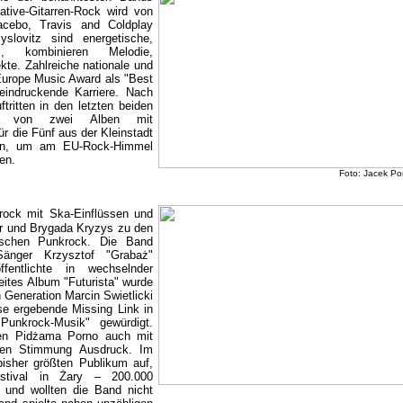
ative-Gitarren-Rock wird von
lacebo, Travis and Coldplay
slovitz sind energetische,
es, kombinieren Melodie,
te. Zahlreiche nationale und
Europe Music Award als "Best
eindruckende Karriere. Nach
tritten in den letzten beiden
ung von zwei Alben mit
r die Fünf aus der Kleinstadt
sein, um am EU-Rock-Himmel
en.
Foto: Jacek P
ck mit Ska-Einflüssen und
er und Brygada Kryzys zu den
nischen Punkrock. Die Band
nger Krzysztof "Grabaż"
fentlichte in wechselnder
ites Album "Futurista" wurde
Generation Marcin Swietlicki
e ergebende Missing Link in
Punkrock-Musik" gewürdigt.
hen Pidżama Porno auch mit
schen Stimmung Ausdruck. Im
bisher größten Publikum auf,
estival in Żary – 200.000
 und wollten die Band nicht