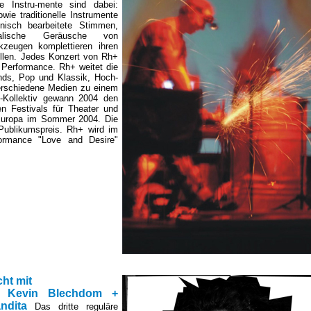
te Instru-mente sind dabei:
ie traditionelle Instrumente
onisch bearbeitete Stimmen,
kalische Geräusche von
zeugen komplettieren ihren
llen. Jedes Konzert von Rh+
ve Performance. Rh+ weitet die
nds, Pop und Klassik, Hoch-
verschiedene Medien zu einem
t-Kollektiv gewann 2004 den
en Festivals für Theater und
-Europa im Sommer 2004. Die
 Publikumspreis. Rh+ wird im
formance "Love and Desire"
ht mit
 Kevin Blechdom +
ndita
Das dritte reguläre