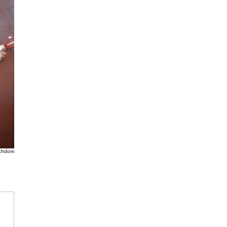
echdom