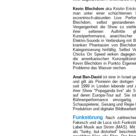
Kevin Blechdom
aka Kristin Erick
man unter einer schüchternen P
exzentrisch-absurden Live Perf
Blechdom, selbst gestandenen
Vergangenheit die Show zu steh
ihrer seltenen Auftritte 
Kunstperformance, anarchischer 
Elektro-Sounds in Verbindung mit Ba
kranken Phantasien von Blechdo
Kategorisierung hinfällig. Selbst 
Chicks On Speed wirken dagegen
die amerikanischen Konzeptküns
Kevin Blechdom in Punkto Eigenwill
Probleme das Wasser reichen.
Anat Ben-David
ist eine in Israel 
und gilt als Pionierin der dortige
seit 1999 in London lebende und ar
ihrer Show "Popaganda live" als 
auf deren Europa-Tour auf. Sie ist 
Bühnenperformance einzigartig
Schauspielerei, Gesang und Regie b
Produktion und digitaler Bildbearbei
Funkstörung
Nach zahlreichen
Fakesch und de Luca sich Funkstör
Label Musik aus Strom (MAS). Mit 
als "funky, but distorted" beschre