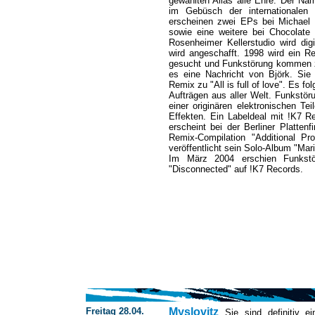
gewählten Alias alle Ehre. Der Na
im Gebüsch der internationalen 
erscheinen zwei EPs bei Michael
sowie eine weitere bei Chocolate
Rosenheimer Kellerstudio wird digi
wird angeschafft. 1998 wird ein R
gesucht und Funkstörung kommen zu
es eine Nachricht von Björk. Sie
Remix zu "All is full of love". Es f
Aufträgen aus aller Welt. Funkstör
einer originären elektronischen Te
Effekten. Ein Labeldeal mit !K7 R
erscheint bei der Berliner Plattenf
Remix-Compilation "Additional Pr
veröffentlicht sein Solo-Album "Mar
Im März 2004 erschien Funkstör
"Disconnected" auf !K7 Records.
Freitag 28.04.
Myslovitz
Sie sind definitiv e