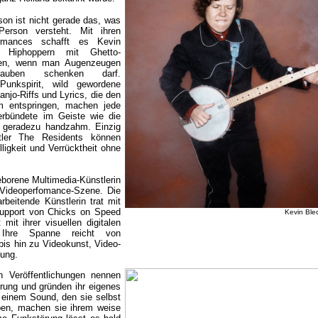
son ist nicht gerade das, was
erson versteht. Mit ihren
ormances schafft es Kevin
 Hiphoppern mit Ghetto-
len, wenn man Augenzeugen
glauben schenken darf.
Punkspirit, wild gewordene
njo-Riffs und Lyrics, die den
m entspringen, machen jede
Verbündete im Geiste wie die
 geradezu handzahm. Einzig
tler The Residents können
igkeit und Verrücktheit ohne
geborene Multimedia-Künstlerin
n Videoperfomance-Szene. Die
beitende Künstlerin trat mit
Support von Chicks on Speed
Kevin Bl
mit ihrer visuellen digitalen
. Ihre Spanne reicht von
is hin zu Videokunst, Video-
tung.
 Veröffentlichungen nennen
ung und gründen ihr eigenes
einem Sound, den sie selbst
iben, machen sie ihrem weise