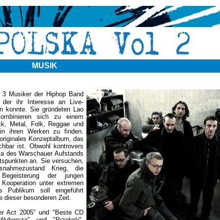
MUSIK
 3 Musiker der Hiphop Band
der ihr Interesse an Live-
n konnte. Sie gründeten Lao
kombinieren sich zu einem
ck, Metal, Folk, Reggae und
in ihren Werken zu finden.
 originales Konzeptalbum, das
chbar ist. Obwohl kontrovers
ma des Warschauer Aufstands
spunkten an. Sie versuchen,
nahmezustand Krieg, die
 Begeisterung der jungen
 Kooperation unter extremen
 Publikum soll eingeführt
 dieser besonderen Zeit.
ter Act 2005" und "Beste CD
yborcza" und "Przekrój".