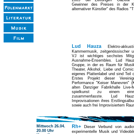
Gewinner des Preises in der Ka
alternativer Künstler" des Radios "T
Lud Hauza
Elektro-akkust
Kammermusik, zeitgenössischer u
VJ ist wichtiges sechstes Mitgl
Ausnahme-Ensembles. Lud Hauz
Gruppe, in der es Raum für Musik
Theater, Alkohol, Liebe und Comic
eigenes Plattenlabel und sind Teil
Erstes Projekt dieser Vereini
Performance "Keiser Manevren" (Ka
alten Danziger Fabrikhalle Live
spielkunst zu einem einma
zusammenfasste. Lud Hauza
Improvisationen ihres Erstlingsalb
sowie auch frei Improvisiertem Rau
Mittwoch 26.04.
R
h+
Dieser Verbund von audiovi
20.00 Uhr
experimentelle Musik und Videobil