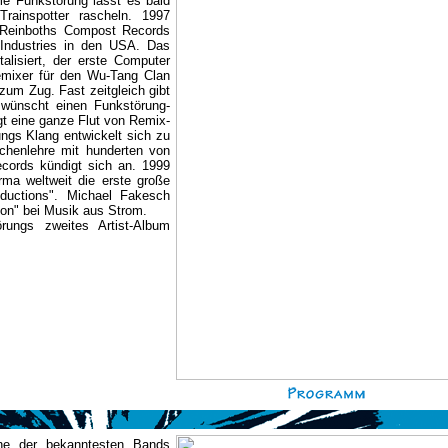
me Funkstörung lässt es bald
Trainspotter rascheln. 1997
 Reinboths Compost Records
 Industries in den USA. Das
talisiert, der erste Computer
emixer für den Wu-Tang Clan
m Zug. Fast zeitgleich gibt
 wünscht einen Funkstörung-
olgt eine ganze Flut von Remix-
ungs Klang entwickelt sich zu
ilchenlehre mit hunderten von
ecords kündigt sich an. 1999
irma weltweit die erste große
oductions". Michael Fakesch
ion" bei Musik aus Strom.
ungs zweites Artist-Album
ine der bekanntesten Bands