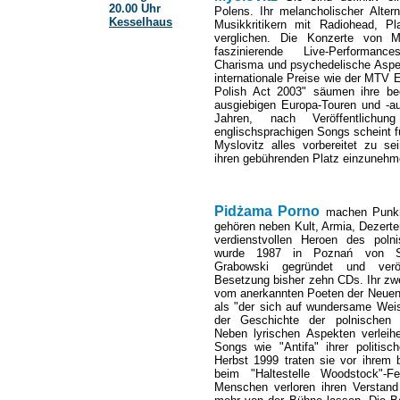
20.00 Uhr
Polens. Ihr melancholischer Altern
Kesselhaus
Musikkritikern mit Radiohead, P
verglichen. Die Konzerte von My
faszinierende Live-Performanc
Charisma und psychedelische Aspek
internationale Preise wie der MTV 
Polish Act 2003" säumen ihre be
ausgiebigen Europa-Touren und -auf
Jahren, nach Veröffentlich
englischsprachigen Songs scheint fü
Myslovitz alles vorbereitet zu 
ihren gebührenden Platz einzunehm
Pidżama Porno
machen Punkro
gehören neben Kult, Armia, Dezert
verdienstvollen Heroen des pol
wurde 1987 in Poznań von Sä
Grabowski gegründet und veröf
Besetzung bisher zehn CDs. Ihr zwe
vom anerkannten Poeten der Neuen 
als "der sich auf wundersame Weis
der Geschichte der polnischen 
Neben lyrischen Aspekten verlei
Songs wie "Antifa" ihrer politi
Herbst 1999 traten sie vor ihrem 
beim "Haltestelle Woodstock"-F
Menschen verloren ihren Verstand