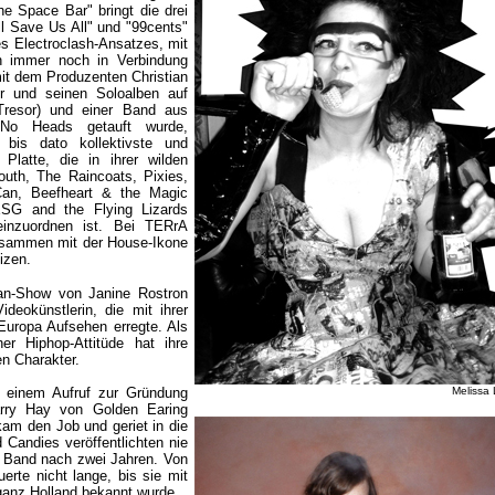
 Space Bar" bringt die drei
 Save Us All" und "99cents"
s Electroclash-Ansatzes, mit
n immer noch in Verbindung
it dem Produzenten Christian
er und seinen Soloalben auf
Tresor) und einer Band aus
No Heads getauft wurde,
 bis dato kollektivste und
Platte, die in ihrer wilden
uth, The Raincoats, Pixies,
an, Beefheart & the Magic
SG and the Flying Lizards
 einzuordnen ist. Bei TERrA
ammen mit der House-Ikone
izen.
n-Show von Janine Rostron
ideokünstlerin, die mit ihrer
Europa Aufsehen erregte. Als
er Hiphop-Attitüde hat ihre
n Charakter.
 einem Aufruf zur Gründung
Melissa
Barry Hay von Golden Earing
m den Job und geriet in die
 Candies veröffentlichten nie
e Band nach zwei Jahren. Von
erte nicht lange, bis sie mit
ganz Holland bekannt wurde.