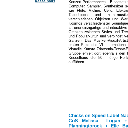
Kesselhaus
Konzert-Performances. Eingesetz
Computer, Sampler, Synthesizer sow
wie Flöte, Violine, Cello. Elektr
Tape-Loops und nicht-musi
verschiedenen Objekten und Werk
Kosmos verschiedenster Soundque
ist eine einzigartige und interakti
Grenzen zwischen Styles und Tre
und Populärkultur, und verbindet 
Ganzen. Das Musiker-Visual-Artis
ersten Preis des VI. international
Visuelle Künste Zdarzenia-Tczew
Gruppe erhielt dort ebenfalls den
Kesselhaus die 80-minütige Per
aufführen.
Chicks on Speed-Label-Nac
CoS Melissa Logan +
Planningtorock + Elle Ba