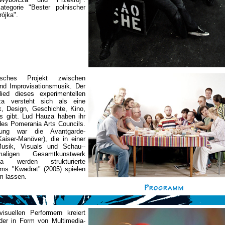
tegorie "Bester polnischer
rójka".
isches Projekt zwischen
nd Improvisationsmusik. Der
ied dieses experimentellen
a versteht sich als eine
, Design, Geschichte, Kino,
s gibt. Lud Hauza haben ihr
 des Pomerania Arts Councils.
gung war die Avantgarde-
iser-Manöver), die in einer
-Musik, Visuals und Schau--
ligen Gesamtkunstwerk
 werden strukturierte
ums "Kwadrat" (2005) spielen
m lassen.
suellen Performern kreiert
der in Form von Multimedia-