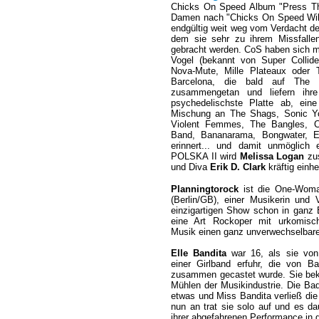
Chicks On Speed Album "Press The
Damen nach "Chicks On Speed Will
endgültig weit weg vom Verdacht de
dem sie sehr zu ihrem Missfalle
gebracht werden. CoS haben sich m
Vogel (bekannt von Super Collid
Nova-Mute, Mille Plateaux oder 
Barcelona, die bald auf The 
zusammengetan und liefern ihre
psychedelischste Platte ab, eine 
Mischung an The Shags, Sonic Yo
Violent Femmes, The Bangles, C
Band, Bananarama, Bongwater, E
erinnert... und damit unmöglich
POLSKA II wird
Melissa Logan
zus
und Diva
Erik D. Clark
kräftig einhe
Planningtorock
ist die One-Woma
(Berlin/GB), einer Musikerin und V
einzigartigen Show schon in ganz 
eine Art Rockoper mit urkomisch
Musik einen ganz unverwechselbare
Elle Bandita
war 16, als sie von
einer Girlband erfuhr, die von 
zusammen gecastet wurde. Sie beka
Mühlen der Musikindustrie. Die Bad
etwas und Miss Bandita verließ di
nun an trat sie solo auf und es dau
ihrer abgefahrenen Performance in 