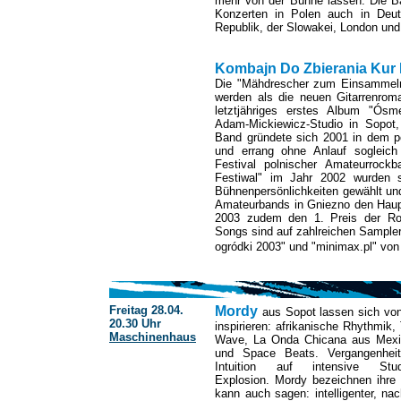
mehr von der Bühne lassen. Die Ba
Konzerten in Polen auch in Deut
Republik, der Slowakei, London und
Kombajn Do Zbierania Kur
Die "Mähdrescher zum Einsammeln
werden als die neuen Gitarrenroma
letztjähriges erstes Album "Ós
Adam-Mickiewicz-Studio in Sopot
Band gründete sich 2001 in dem 
und errang ohne Anlauf sogleich
Festival polnischer Amateurroc
Festiwal" im Jahr 2002 wurden s
Bühnenpersönlichkeiten gewählt un
Amateurbands in Gniezno den Haupt
2003 zudem den 1. Preis der Roc
Songs sind auf zahlreichen Sampler
ogródki 2003" und "minimax.pl" von
Freitag 28.04.
Mordy
aus Sopot lassen sich von 
20.30 Uhr
inspirieren: afrikanische Rhythmik
Maschinenhaus
Wave, La Onda Chicana aus Mexik
und Space Beats. Vergangenheit
Intuition auf intensive Stu
Explosion. Mordy bezeichnen ihre
kann auch sagen: intelligenter, nac