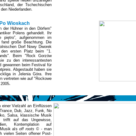
nd spielte neben unzähligen
schland, der Tschechischen
 den Niederlanden.
 Po Wioskach
 der Hühner in den Dörfern"
ntiker Polens gehandelt. Ihr
me piętro”, aufgenommen im
, fand große Beachtung. Die
polnischen Dorf Nowy Dworek
 den ersten Platz beim "1.
kbands". Beim "Rock Gorzów
ie zu den interessantesten
d gewannen beim Festival für
preis. Abgestaubt haben sie
kliga in Jelenia Góra. Ihre
n vertreten wie auf "Rockowe
.
 2005
einer Vielzahl an Einflüssen
, Trance, Dub, Jazz, Funk, No
o, Salsa, klassische Musik
 trifft auf das Ungewisse,
dien, Kontemplation auf
 Musik als
off roots
© - man
h vielen Seiten offener Post-